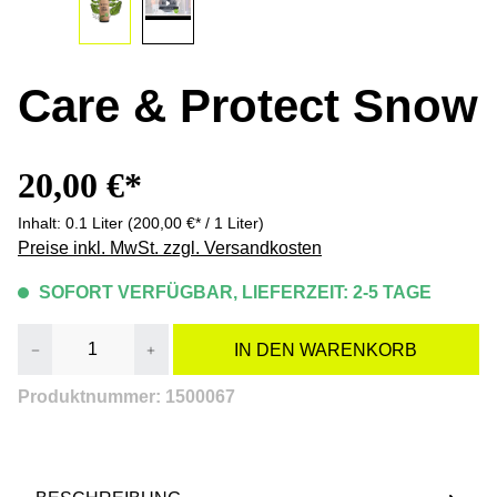
Care & Protect Snow
20,00 €*
Inhalt:
0.1 Liter
(200,00 €* / 1 Liter)
Preise inkl. MwSt. zzgl. Versandkosten
SOFORT VERFÜGBAR, LIEFERZEIT: 2-5 TAGE
Produkt Anzahl: Gib den gewünschten Wert e
IN DEN WARENKORB
Produktnummer:
1500067