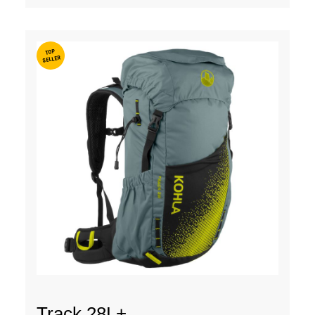
TOP
SELLER
Track 28L+