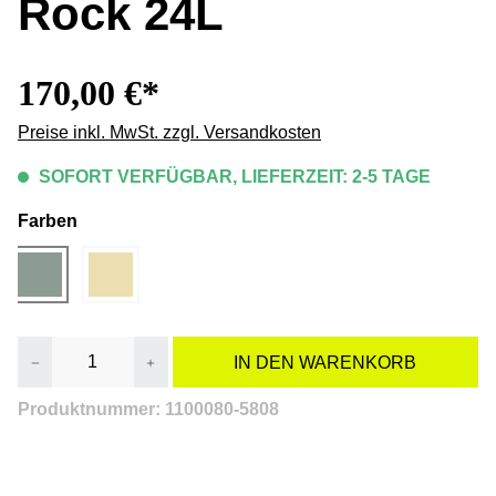
Rock 24L
170,00 €*
Preise inkl. MwSt. zzgl. Versandkosten
SOFORT VERFÜGBAR, LIEFERZEIT: 2-5 TAGE
Farben
Produkt Anzahl: Gib den gewünschten Wert e
IN DEN WARENKORB
Produktnummer:
1100080-5808