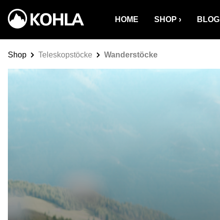
 springen
Zur Hauptnavigation springen
HOME
SHOP
BLOG
Shop
Teleskopstöcke
Wanderstöcke