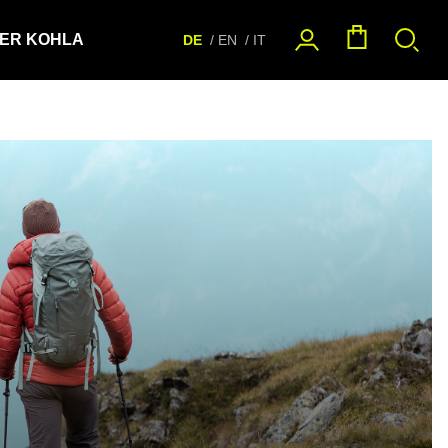
ER KOHLA
DE
EN
IT